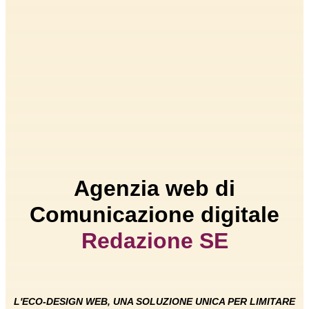
Agenzia web di
Comunicazione digitale
R
e
d
a
z
i
o
n
e
S
E
O
L'ECO-DESIGN WEB, UNA SOLUZIONE UNICA PER LIMITARE