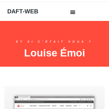
DAFT-WEB
ET SI C'ÉTAIT VOUS ?
Louise Émoi